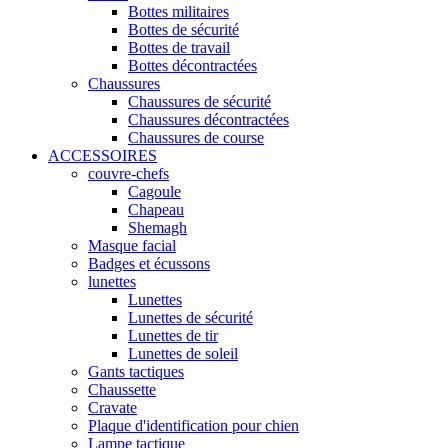
Bottes militaires
Bottes de sécurité
Bottes de travail
Bottes décontractées
Chaussures
Chaussures de sécurité
Chaussures décontractées
Chaussures de course
ACCESSOIRES
couvre-chefs
Cagoule
Chapeau
Shemagh
Masque facial
Badges et écussons
lunettes
Lunettes
Lunettes de sécurité
Lunettes de tir
Lunettes de soleil
Gants tactiques
Chaussette
Cravate
Plaque d'identification pour chien
Lampe tactique