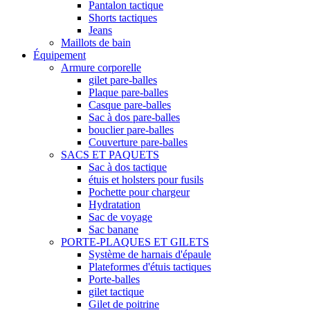
Pantalon tactique
Shorts tactiques
Jeans
Maillots de bain
Équipement
Armure corporelle
gilet pare-balles
Plaque pare-balles
Casque pare-balles
Sac à dos pare-balles
bouclier pare-balles
Couverture pare-balles
SACS ET PAQUETS
Sac à dos tactique
étuis et holsters pour fusils
Pochette pour chargeur
Hydratation
Sac de voyage
Sac banane
PORTE-PLAQUES ET GILETS
Système de harnais d'épaule
Plateformes d'étuis tactiques
Porte-balles
gilet tactique
Gilet de poitrine