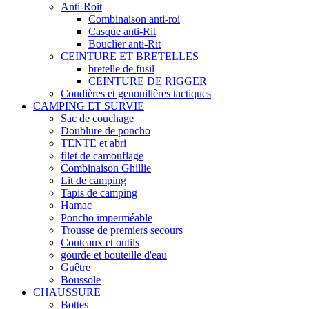
Anti-Roit
Combinaison anti-roi
Casque anti-Rit
Bouclier anti-Rit
CEINTURE ET BRETELLES
bretelle de fusil
CEINTURE DE RIGGER
Coudières et genouillères tactiques
CAMPING ET SURVIE
Sac de couchage
Doublure de poncho
TENTE et abri
filet de camouflage
Combinaison Ghillie
Lit de camping
Tapis de camping
Hamac
Poncho imperméable
Trousse de premiers secours
Couteaux et outils
gourde et bouteille d'eau
Guêtre
Boussole
CHAUSSURE
Bottes