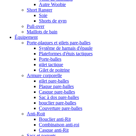
Autre Woobie
Short Ranger
Soie
Shorts de gym
Pull-over
Maillots de bain
Équipement
Porte-plaques et gilets pare-balles
Système de harnais d'épaule
Plateformes d'étuis tactiques
Porte-balles
gilet tactique
Gilet de poitrine
Armure corporelle
gilet pare-balles
Plaque pare-balles
Casque pare-balles
Sac à dos pare-balles
bouclier pare-balles
Couverture pare-balles
Anti-Roit
Bouclier anti-Rit
Combinaison anti-roi
Casque anti-Rit
Sacs et paquets