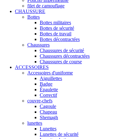
Poncho imperméable
filet de camouflage
CHAUSSURE
Bottes
Bottes militaires
Bottes de sécurité
Bottes de travail
Bottes décontractées
Chaussures
Chaussures de sécurité
Chaussures décontractées
Chaussures de course
ACCESSOIRES
Accessoires d'uniforme
Aiguillettes
Badge
Épaulette
Correctif
couvre-chefs
Cagoule
Chapeau
Shemagh
lunettes
Lunettes
Lunettes de sécurité