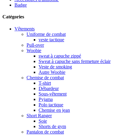
Badge
Catégories
Vêtements
Uniforme de combat
veste tactique
Pull-over
Woobie
sweat à capuche zippé
Sweat à capuche sans fermeture éclair
Veste de smoking
Autre Woobie
Chemise de combat
T-shirt
Débardeur
Sous-vêtement
Pyjama
Polo tactique
Chemise en jean
Short Ranger
Soie
Shorts de gym
Pantalon de combat