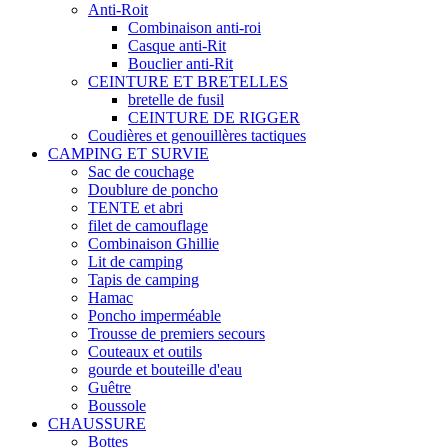
Anti-Roit
Combinaison anti-roi
Casque anti-Rit
Bouclier anti-Rit
CEINTURE ET BRETELLES
bretelle de fusil
CEINTURE DE RIGGER
Coudières et genouillères tactiques
CAMPING ET SURVIE
Sac de couchage
Doublure de poncho
TENTE et abri
filet de camouflage
Combinaison Ghillie
Lit de camping
Tapis de camping
Hamac
Poncho imperméable
Trousse de premiers secours
Couteaux et outils
gourde et bouteille d'eau
Guêtre
Boussole
CHAUSSURE
Bottes