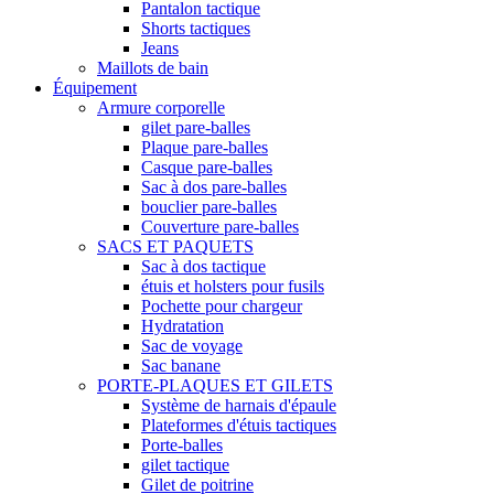
Pantalon tactique
Shorts tactiques
Jeans
Maillots de bain
Équipement
Armure corporelle
gilet pare-balles
Plaque pare-balles
Casque pare-balles
Sac à dos pare-balles
bouclier pare-balles
Couverture pare-balles
SACS ET PAQUETS
Sac à dos tactique
étuis et holsters pour fusils
Pochette pour chargeur
Hydratation
Sac de voyage
Sac banane
PORTE-PLAQUES ET GILETS
Système de harnais d'épaule
Plateformes d'étuis tactiques
Porte-balles
gilet tactique
Gilet de poitrine