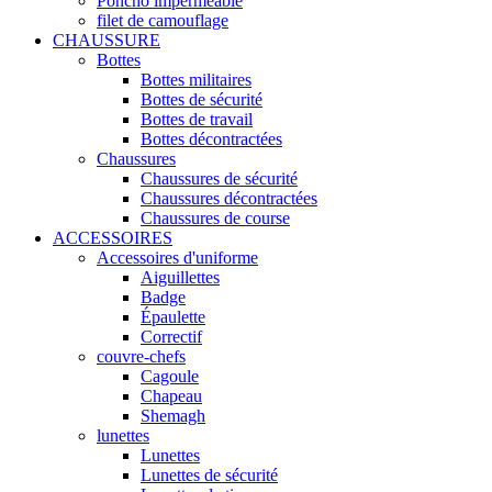
Poncho imperméable
filet de camouflage
CHAUSSURE
Bottes
Bottes militaires
Bottes de sécurité
Bottes de travail
Bottes décontractées
Chaussures
Chaussures de sécurité
Chaussures décontractées
Chaussures de course
ACCESSOIRES
Accessoires d'uniforme
Aiguillettes
Badge
Épaulette
Correctif
couvre-chefs
Cagoule
Chapeau
Shemagh
lunettes
Lunettes
Lunettes de sécurité