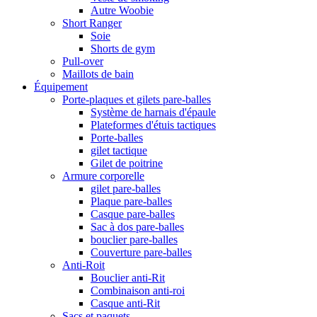
Autre Woobie
Short Ranger
Soie
Shorts de gym
Pull-over
Maillots de bain
Équipement
Porte-plaques et gilets pare-balles
Système de harnais d'épaule
Plateformes d'étuis tactiques
Porte-balles
gilet tactique
Gilet de poitrine
Armure corporelle
gilet pare-balles
Plaque pare-balles
Casque pare-balles
Sac à dos pare-balles
bouclier pare-balles
Couverture pare-balles
Anti-Roit
Bouclier anti-Rit
Combinaison anti-roi
Casque anti-Rit
Sacs et paquets