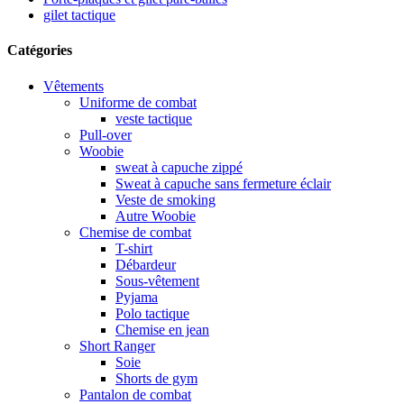
gilet tactique
Catégories
Vêtements
Uniforme de combat
veste tactique
Pull-over
Woobie
sweat à capuche zippé
Sweat à capuche sans fermeture éclair
Veste de smoking
Autre Woobie
Chemise de combat
T-shirt
Débardeur
Sous-vêtement
Pyjama
Polo tactique
Chemise en jean
Short Ranger
Soie
Shorts de gym
Pantalon de combat