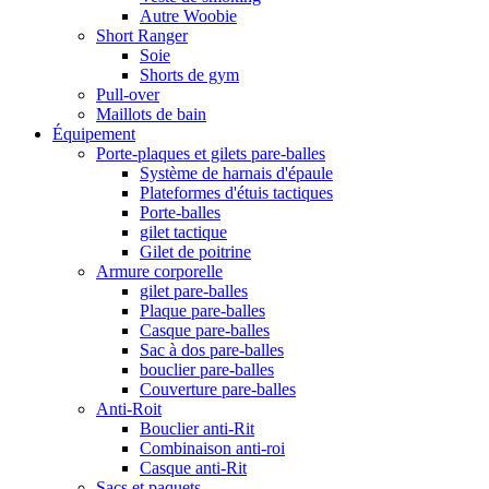
Autre Woobie
Short Ranger
Soie
Shorts de gym
Pull-over
Maillots de bain
Équipement
Porte-plaques et gilets pare-balles
Système de harnais d'épaule
Plateformes d'étuis tactiques
Porte-balles
gilet tactique
Gilet de poitrine
Armure corporelle
gilet pare-balles
Plaque pare-balles
Casque pare-balles
Sac à dos pare-balles
bouclier pare-balles
Couverture pare-balles
Anti-Roit
Bouclier anti-Rit
Combinaison anti-roi
Casque anti-Rit
Sacs et paquets