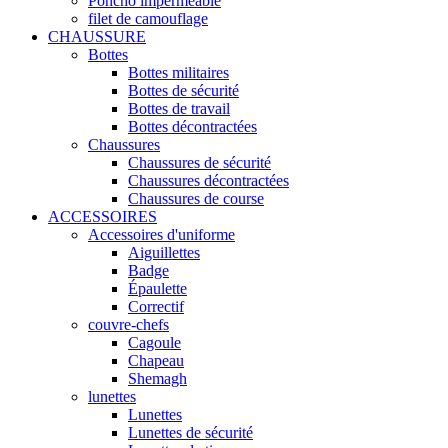
Poncho imperméable
filet de camouflage
CHAUSSURE
Bottes
Bottes militaires
Bottes de sécurité
Bottes de travail
Bottes décontractées
Chaussures
Chaussures de sécurité
Chaussures décontractées
Chaussures de course
ACCESSOIRES
Accessoires d'uniforme
Aiguillettes
Badge
Épaulette
Correctif
couvre-chefs
Cagoule
Chapeau
Shemagh
lunettes
Lunettes
Lunettes de sécurité