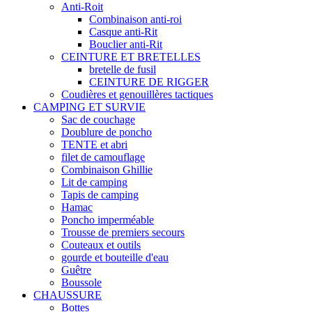
Anti-Roit
Combinaison anti-roi
Casque anti-Rit
Bouclier anti-Rit
CEINTURE ET BRETELLES
bretelle de fusil
CEINTURE DE RIGGER
Coudières et genouillères tactiques
CAMPING ET SURVIE
Sac de couchage
Doublure de poncho
TENTE et abri
filet de camouflage
Combinaison Ghillie
Lit de camping
Tapis de camping
Hamac
Poncho imperméable
Trousse de premiers secours
Couteaux et outils
gourde et bouteille d'eau
Guêtre
Boussole
CHAUSSURE
Bottes