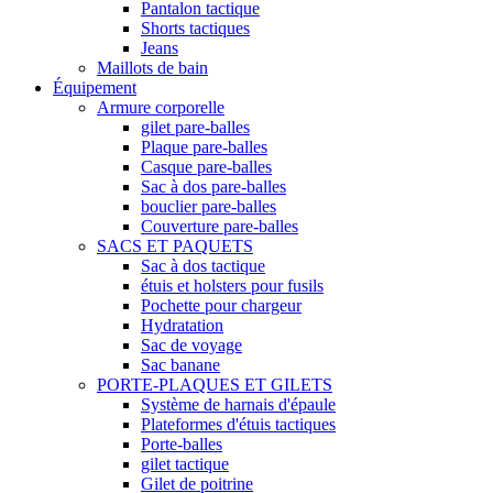
Pantalon tactique
Shorts tactiques
Jeans
Maillots de bain
Équipement
Armure corporelle
gilet pare-balles
Plaque pare-balles
Casque pare-balles
Sac à dos pare-balles
bouclier pare-balles
Couverture pare-balles
SACS ET PAQUETS
Sac à dos tactique
étuis et holsters pour fusils
Pochette pour chargeur
Hydratation
Sac de voyage
Sac banane
PORTE-PLAQUES ET GILETS
Système de harnais d'épaule
Plateformes d'étuis tactiques
Porte-balles
gilet tactique
Gilet de poitrine