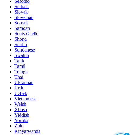
Sesotho
Sinhala
Slovak
Slovenian
Somali
Samoan
Scots Gaelic
Shona
Sindhi
Sundanese
Swahili
Tajik
Tamil
Telugu
Thai
Ukrainian
Urdu
Uzbek
Vietnamese
Welsh
Xhosa
Yiddish
Yoruba
Zulu
Kinyarwanda