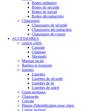
Bottes militaires
Bottes de sécurité
Bottes de travail
Bottes décontractées
Chaussures
Chaussures de sécurité
Chaussures décontractées
Chaussures de course
ACCESSOIRES
couvre-chefs
Cagoule
Chapeau
Shemagh
Masque facial
Badges et écussons
lunettes
Lunettes
Lunettes de sécurité
Lunettes de tir
Lunettes de soleil
Gants tactiques
Chaussette
Cravate
Plaque d'identification pour chien
Lampe tactique