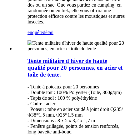
dos ou un sac. Que vous partiez en camping, en
randonnée ou en trek, elle vous offrira une
protection efficace contre les moustiques et autres
insectes.
enquête
détail
Tente militaire d'hiver de haute
qualité pour 20 personnes, en acier et
toile de tente.
- Tente à poteaux pour 20 personnes
- Double toit : 100% Polyester (Toile, 300g/qm)
- Tapis de sol : 100 % polyéthylène
- Cadre : acier
- Poteau : tube en acier soudé à joint droit Q235/
Φ38*1,5 mm, Φ25*1,5 mm
- Dimensions : 8 x 5 x 3,2 x 1,7 m
- Fenêtre grillagée, points de tension renforcés,
long bavette anti-boue.