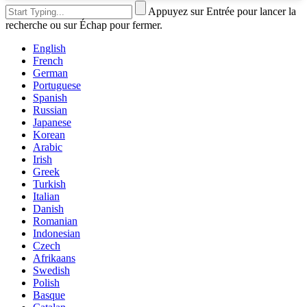
Appuyez sur Entrée pour lancer la
recherche ou sur Échap pour fermer.
English
French
German
Portuguese
Spanish
Russian
Japanese
Korean
Arabic
Irish
Greek
Turkish
Italian
Danish
Romanian
Indonesian
Czech
Afrikaans
Swedish
Polish
Basque