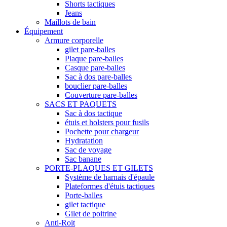
Shorts tactiques
Jeans
Maillots de bain
Équipement
Armure corporelle
gilet pare-balles
Plaque pare-balles
Casque pare-balles
Sac à dos pare-balles
bouclier pare-balles
Couverture pare-balles
SACS ET PAQUETS
Sac à dos tactique
étuis et holsters pour fusils
Pochette pour chargeur
Hydratation
Sac de voyage
Sac banane
PORTE-PLAQUES ET GILETS
Système de harnais d'épaule
Plateformes d'étuis tactiques
Porte-balles
gilet tactique
Gilet de poitrine
Anti-Roit