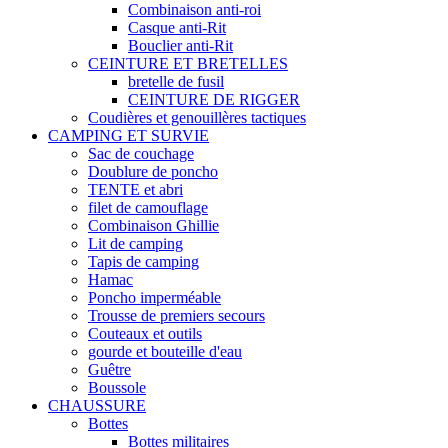
Combinaison anti-roi
Casque anti-Rit
Bouclier anti-Rit
CEINTURE ET BRETELLES
bretelle de fusil
CEINTURE DE RIGGER
Coudières et genouillères tactiques
CAMPING ET SURVIE
Sac de couchage
Doublure de poncho
TENTE et abri
filet de camouflage
Combinaison Ghillie
Lit de camping
Tapis de camping
Hamac
Poncho imperméable
Trousse de premiers secours
Couteaux et outils
gourde et bouteille d'eau
Guêtre
Boussole
CHAUSSURE
Bottes
Bottes militaires