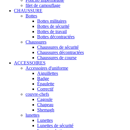
Poncho imperméable
filet de camouflage
CHAUSSURE
Bottes
Bottes militaires
Bottes de sécurité
Bottes de travail
Bottes décontractées
Chaussures
Chaussures de sécurité
Chaussures décontractées
Chaussures de course
ACCESSOIRES
Accessoires d'uniforme
Aiguillettes
Badge
Épaulette
Correctif
couvre-chefs
Cagoule
Chapeau
Shemagh
lunettes
Lunettes
Lunettes de sécurité