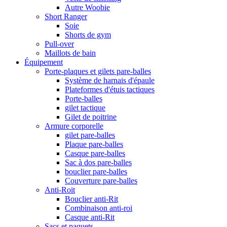
Autre Woobie
Short Ranger
Soie
Shorts de gym
Pull-over
Maillots de bain
Équipement
Porte-plaques et gilets pare-balles
Système de harnais d'épaule
Plateformes d'étuis tactiques
Porte-balles
gilet tactique
Gilet de poitrine
Armure corporelle
gilet pare-balles
Plaque pare-balles
Casque pare-balles
Sac à dos pare-balles
bouclier pare-balles
Couverture pare-balles
Anti-Roit
Bouclier anti-Rit
Combinaison anti-roi
Casque anti-Rit
Sacs et paquets