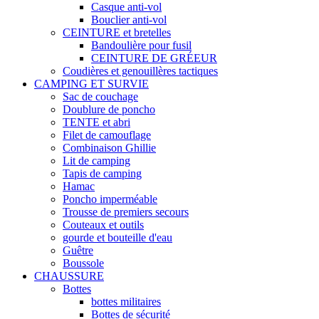
Casque anti-vol
Bouclier anti-vol
CEINTURE et bretelles
Bandoulière pour fusil
CEINTURE DE GRÉEUR
Coudières et genouillères tactiques
CAMPING ET SURVIE
Sac de couchage
Doublure de poncho
TENTE et abri
Filet de camouflage
Combinaison Ghillie
Lit de camping
Tapis de camping
Hamac
Poncho imperméable
Trousse de premiers secours
Couteaux et outils
gourde et bouteille d'eau
Guêtre
Boussole
CHAUSSURE
Bottes
bottes militaires
Bottes de sécurité