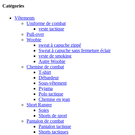
Catégories
Vêtements
Uniforme de combat
veste tactique
Pull-over
Woobie
sweat à capuche zippé
Sweat à capuche sans fermeture éclair
veste de smoking
Autre Woobie
Chemise de combat
T-shirt
Débardeur
Sous-vêtement
Pyjama
Polo tactique
Chemise en jean
Short Ranger
Soies
Shorts de sport
Pantalon de combat
Pantalon tactique
Shorts tactiques