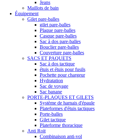
Jeans
Maillots de bain
Équipement
Gilet pare-balles
gilet pare-balles
Plaque pare-balles
Casque pare-balles
Sac à dos pare-balles
Bouclier pare-balles
Couverture pare-balles
SACS ET PAQUETS
Sac à dos tactique
étuis et étuis pour fusils
Pochette pour chargeur
Hydratation
Sac de voyage
Sac banane
PORTE-PLAQUES ET GILETS
Système de harnais d'épaule
Plateformes d'étuis tactiques
Porte-balles
Gilet tactique
Plateforme thoracique
Anti Roit
Combinaison anti-vol