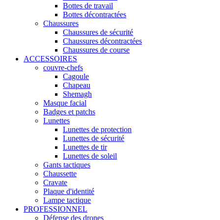
Bottes de travail
Bottes décontractées
Chaussures
Chaussures de sécurité
Chaussures décontractées
Chaussures de course
ACCESSOIRES
couvre-chefs
Cagoule
Chapeau
Shemagh
Masque facial
Badges et patchs
Lunettes
Lunettes de protection
Lunettes de sécurité
Lunettes de tir
Lunettes de soleil
Gants tactiques
Chaussette
Cravate
Plaque d'identité
Lampe tactique
PROFESSIONNEL
Défense des drones