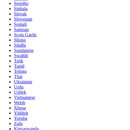
Sesotho
Sinhala
Slovak
Slovenian
Somali
Samoan
Scots Gaelic
Shona
Sindhi
Sundanese
Swahili
Tajik
Tamil
Telugu
Thai
Ukrainian
Urdu
Uzbek
Vietnamese
Welsh
Xhosa
Yiddish
Yoruba
Zulu
Kinyarwanda