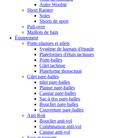
Autre Woobie
Short Ranger
Soies
Shorts de sport
Pull-over
Maillots de bain
Équipement
Porte-plaques et gilets
Système de harnais d'épaule
Plateformes d'étuis tactiques
Porte-balles
Gilet tactique
Plateforme thoracique
Gilet pare-balles
gilet pare-balles
Plaque pare-balles
Casque pare-balles
Sac à dos pare-balles
Bouclier pare-balles
Couverture pare-balles
Anti Roit
Bouclier anti-vol
Combinaison anti-vol
Casque anti-vol
Sacs et paquets