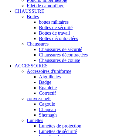
Poncho imperméable
Filet de camouflage
CHAUSSURE
Bottes
bottes militaires
Bottes de sécurité
Bottes de travail
Bottes décontractées
Chaussures
Chaussures de sécurité
Chaussures décontractées
Chaussures de course
ACCESSOIRES
Accessoires d'uniforme
Aiguillettes
Badge
Épaulette
Correctif
couvre-chefs
Cagoule
Chapeau
Shemagh
Lunettes
Lunettes de protection
Lunettes de sécurité