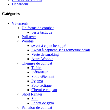
Débardeur
Catégories
Vêtements
Uniforme de combat
veste tactique
Pull-over
Woobie
sweat à capuche zippé
Sweat à capuche sans fermeture éclair
Veste de smoking
Autre Woobie
Chemise de combat
T-shirt
Débardeur
Sous-vêtement
Pyjama
Polo tactique
Chemise en jean
Short Ranger
Soie
Shorts de gym
Pantalon de combat