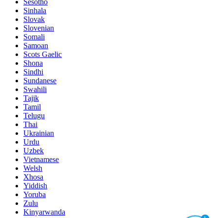
Sesotho
Sinhala
Slovak
Slovenian
Somali
Samoan
Scots Gaelic
Shona
Sindhi
Sundanese
Swahili
Tajik
Tamil
Telugu
Thai
Ukrainian
Urdu
Uzbek
Vietnamese
Welsh
Xhosa
Yiddish
Yoruba
Zulu
Kinyarwanda