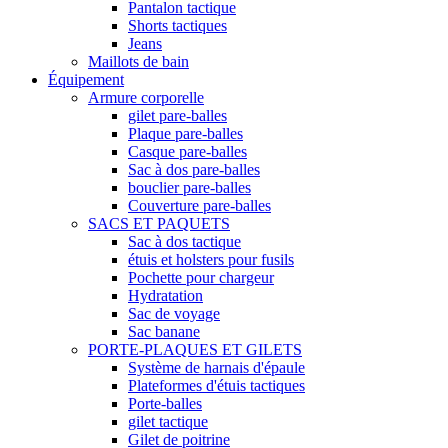
Pantalon tactique
Shorts tactiques
Jeans
Maillots de bain
Équipement
Armure corporelle
gilet pare-balles
Plaque pare-balles
Casque pare-balles
Sac à dos pare-balles
bouclier pare-balles
Couverture pare-balles
SACS ET PAQUETS
Sac à dos tactique
étuis et holsters pour fusils
Pochette pour chargeur
Hydratation
Sac de voyage
Sac banane
PORTE-PLAQUES ET GILETS
Système de harnais d'épaule
Plateformes d'étuis tactiques
Porte-balles
gilet tactique
Gilet de poitrine