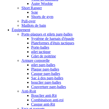
Autre Woobie
Short Ranger
Soie
Shorts de gym
Pull-over
Maillots de bain
Équipement
Porte-plaques et gilets pare-balles
Système de harnais d'épaule
Plateformes d'étuis tactiques
Porte-balles
gilet tactique
Gilet de poitrine
Armure corporelle
gilet pare-balles
Plaque pare-balles
Casque pare-balles
Sac à dos pare-balles
bouclier pare-balles
Couverture pare-balles
Anti-Roit
Bouclier anti-Rit
Combinaison anti-roi
Casque anti-Rit
Sacs et paquets