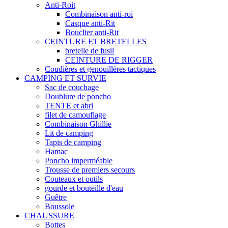
Anti-Roit
Combinaison anti-roi
Casque anti-Rit
Bouclier anti-Rit
CEINTURE ET BRETELLES
bretelle de fusil
CEINTURE DE RIGGER
Coudières et genouillères tactiques
CAMPING ET SURVIE
Sac de couchage
Doublure de poncho
TENTE et abri
filet de camouflage
Combinaison Ghillie
Lit de camping
Tapis de camping
Hamac
Poncho imperméable
Trousse de premiers secours
Couteaux et outils
gourde et bouteille d'eau
Guêtre
Boussole
CHAUSSURE
Bottes