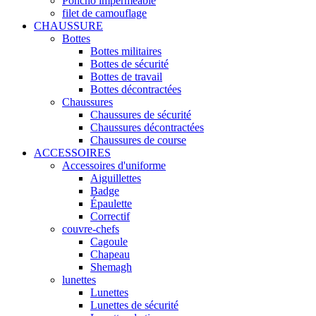
Poncho imperméable
filet de camouflage
CHAUSSURE
Bottes
Bottes militaires
Bottes de sécurité
Bottes de travail
Bottes décontractées
Chaussures
Chaussures de sécurité
Chaussures décontractées
Chaussures de course
ACCESSOIRES
Accessoires d'uniforme
Aiguillettes
Badge
Épaulette
Correctif
couvre-chefs
Cagoule
Chapeau
Shemagh
lunettes
Lunettes
Lunettes de sécurité