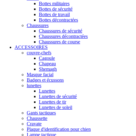
Bottes militaires
Bottes de sécurité
Bottes de travail
Bottes décontractées
Chaussures
Chaussures de sécurité
Chaussures décontractées
Chaussures de course
ACCESSOIRES
couvre-chefs
Cagoule
Chapeau
Shemagh
Masque facial
Badges et écussons
lunettes
Lunettes
Lunettes de sécurité
Lunettes de tir
Lunettes de soleil
Gants tactiques
Chaussette
Cravate
Plaque d'identification pour chien
Lampe tactique