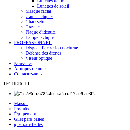
Lunettes de tir
Lunettes de soleil
Masque facial
Gants tactiques
Chaussette
Cravate
Plaque d'identité
Lampe tactique
PROFESSIONNEL
Dispositif de vision nocturne
Défense des drones
Viseur optique
Nouvelles
À propos de nous
Contactez-nous
RECHERCHE
Maison
Produits
Équipement
Gilet pare-balles
gilet pare-balles