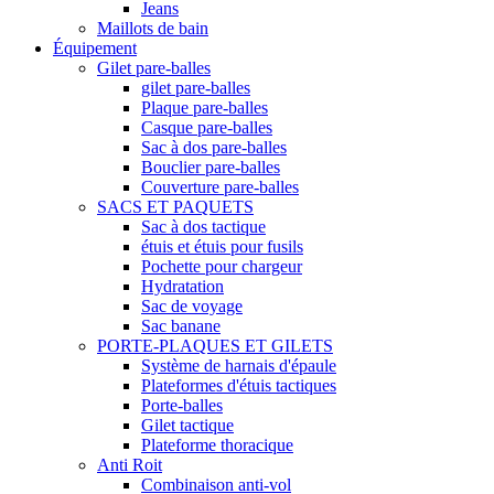
Jeans
Maillots de bain
Équipement
Gilet pare-balles
gilet pare-balles
Plaque pare-balles
Casque pare-balles
Sac à dos pare-balles
Bouclier pare-balles
Couverture pare-balles
SACS ET PAQUETS
Sac à dos tactique
étuis et étuis pour fusils
Pochette pour chargeur
Hydratation
Sac de voyage
Sac banane
PORTE-PLAQUES ET GILETS
Système de harnais d'épaule
Plateformes d'étuis tactiques
Porte-balles
Gilet tactique
Plateforme thoracique
Anti Roit
Combinaison anti-vol