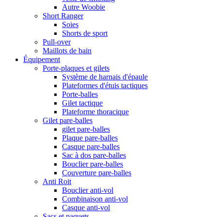
Autre Woobie
Short Ranger
Soies
Shorts de sport
Pull-over
Maillots de bain
Équipement
Porte-plaques et gilets
Système de harnais d'épaule
Plateformes d'étuis tactiques
Porte-balles
Gilet tactique
Plateforme thoracique
Gilet pare-balles
gilet pare-balles
Plaque pare-balles
Casque pare-balles
Sac à dos pare-balles
Bouclier pare-balles
Couverture pare-balles
Anti Roit
Bouclier anti-vol
Combinaison anti-vol
Casque anti-vol
Sacs et paquets