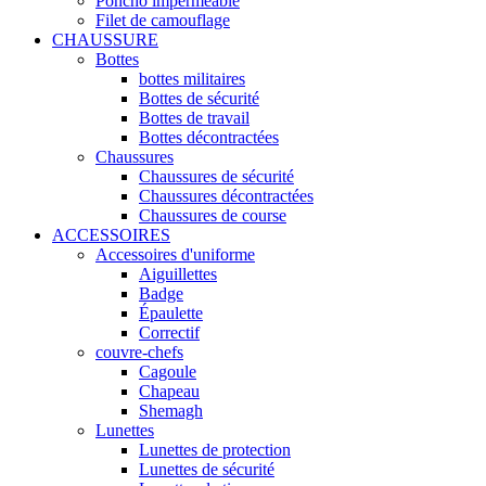
Poncho imperméable
Filet de camouflage
CHAUSSURE
Bottes
bottes militaires
Bottes de sécurité
Bottes de travail
Bottes décontractées
Chaussures
Chaussures de sécurité
Chaussures décontractées
Chaussures de course
ACCESSOIRES
Accessoires d'uniforme
Aiguillettes
Badge
Épaulette
Correctif
couvre-chefs
Cagoule
Chapeau
Shemagh
Lunettes
Lunettes de protection
Lunettes de sécurité