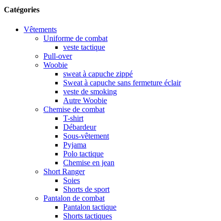
Catégories
Vêtements
Uniforme de combat
veste tactique
Pull-over
Woobie
sweat à capuche zippé
Sweat à capuche sans fermeture éclair
veste de smoking
Autre Woobie
Chemise de combat
T-shirt
Débardeur
Sous-vêtement
Pyjama
Polo tactique
Chemise en jean
Short Ranger
Soies
Shorts de sport
Pantalon de combat
Pantalon tactique
Shorts tactiques