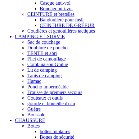
Casque anti-vol
Bouclier anti-vol
CEINTURE et bretelles
Bandoulière pour fusil
CEINTURE DE GRÉEUR
Coudières et genouillères tactiques
CAMPING ET SURVIE
Sac de couchage
Doublure de poncho
TENTE et abri
Filet de camouflage
Combinaison Ghillie
Lit de camping
Tapis de camping
Hamac
Poncho imperméable
Trousse de premiers secours
Couteaux et outils
gourde et bouteille d'eau
Guêtre
Boussole
CHAUSSURE
Bottes
bottes militaires
Bottes de sécurité